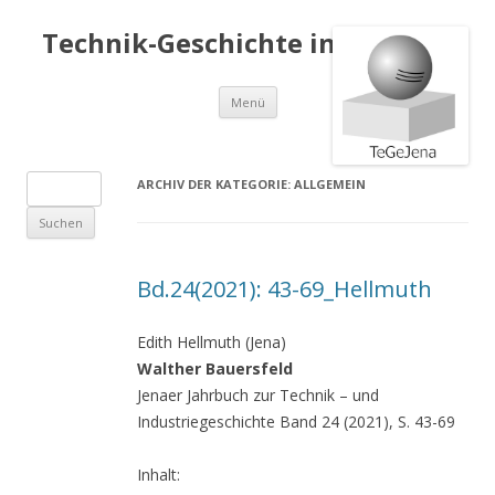
Technik-Geschichte in Jena e.V.
Springe
Menü
zum
Inhalt
S
ARCHIV DER KATEGORIE:
ALLGEMEIN
u
c
h
Bd.24(2021): 43-69_Hellmuth
e
n
Edith Hellmuth (Jena)
a
Walther Bauersfeld
c
Jenaer Jahrbuch zur Technik – und
h
Industriegeschichte Band 24 (2021), S. 43-69
:
Inhalt: