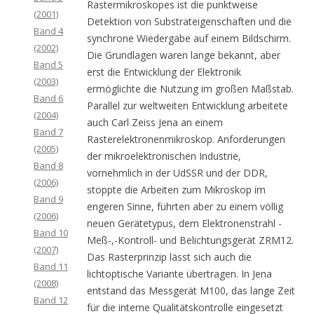
Rastermikroskopes ist die punktweise
(2001)
Detektion von Substrateigenschaften und die
Band 4
synchrone Wiedergabe auf einem Bildschirm.
(2002)
Die Grundlagen waren lange bekannt, aber
Band 5
erst die Entwicklung der Elektronik
(2003)
ermöglichte die Nutzung im großen Maßstab.
Band 6
Parallel zur weltweiten Entwicklung arbeitete
(2004)
auch Carl Zeiss Jena an einem
Band 7
Rasterelektronenmikroskop. Anforderungen
(2005)
der mikroelektronischen Industrie,
Band 8
vornehmlich in der UdSSR und der DDR,
(2006)
stoppte die Arbeiten zum Mikroskop im
Band 9
engeren Sinne, führten aber zu einem völlig
(2006)
neuen Gerätetypus, dem Elektronenstrahl -
Band 10
Meß-,-Kontroll- und Belichtungsgerät ZRM12.
(2007)
Das Rasterprinzip lässt sich auch die
Band 11
lichtoptische Variante übertragen. In Jena
(2008)
entstand das Messgerät M100, das lange Zeit
Band 12
für die interne Qualitätskontrolle eingesetzt