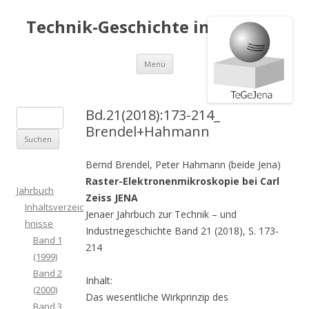
Technik-Geschichte in Jena e.V.
Springe
Menü
zum
Inhalt
Bd.21(2018):173-214_
S
Brendel+Hahmann
u
c
Bernd Brendel, Peter Hahmann (beide Jena)
h
Raster-Elektronenmikroskopie bei Carl
e
Jahrbuch
Zeiss JENA
n
Inhaltsverzeic
Jenaer Jahrbuch zur Technik – und
a
hnisse
Industriegeschichte Band 21 (2018), S. 173-
c
Band 1
214
h
(1999)
:
Band 2
Inhalt:
(2000)
Das wesentliche Wirkprinzip des
Band 3