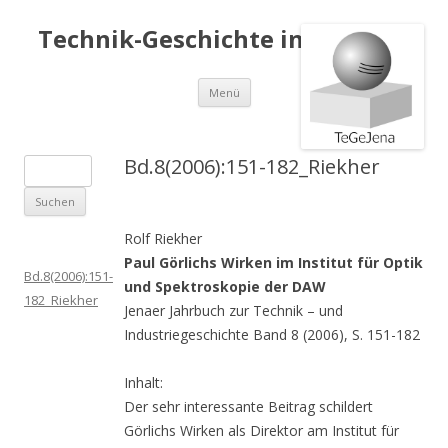
Technik-Geschichte in Jena e.V.
Springe
Menü
zum
Inhalt
Bd.8(2006):151-182_Riekher
S
u
c
Rolf Riekher
h
Paul Görlichs Wirken im Institut für Optik
e
Bd.8(2006):151-
und Spektroskopie der DAW
n
182_Riekher
Jenaer Jahrbuch zur Technik – und
a
Industriegeschichte Band 8 (2006), S. 151-182
c
h
Inhalt:
:
Der sehr interessante Beitrag schildert
Görlichs Wirken als Direktor am Institut für