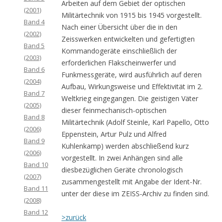
Arbeiten auf dem Gebiet der optischen
(2001)
Militärtechnik von 1915 bis 1945 vorgestellt.
Band 4
Nach einer Übersicht über die in den
(2002)
Zeisswerken entwickelten und gefertigten
Band 5
Kommandogeräte einschließlich der
(2003)
erforderlichen Flakscheinwerfer und
Band 6
Funkmessgeräte, wird ausführlich auf deren
(2004)
Aufbau, Wirkungsweise und Effektivität im 2.
Band 7
Weltkrieg eingegangen. Die geistigen Väter
(2005)
dieser feinmechanisch-optischen
Band 8
Militärtechnik (Adolf Steinle, Karl Papello, Otto
(2006)
Eppenstein, Artur Pulz und Alfred
Band 9
Kuhlenkamp) werden abschließend kurz
(2006)
vorgestellt. In zwei Anhängen sind alle
Band 10
diesbezüglichen Geräte chronologisch
(2007)
zusammengestellt mit Angabe der Ident-Nr.
Band 11
unter der diese im ZEISS-Archiv zu finden sind.
(2008)
Band 12
>zurück