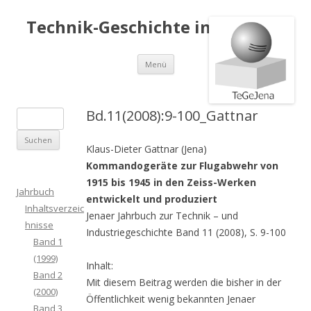
Technik-Geschichte in Jena e.V.
Springe
Menü
zum
Inhalt
Bd.11(2008):9-100_Gattnar
S
u
Klaus-Dieter Gattnar (Jena)
c
Kommandogeräte zur Flugabwehr von
h
1915 bis 1945 in den Zeiss-Werken
e
Jahrbuch
entwickelt und produziert
n
Inhaltsverzeic
Jenaer Jahrbuch zur Technik – und
a
hnisse
Industriegeschichte Band 11 (2008), S. 9-100
c
Band 1
h
(1999)
Inhalt:
:
Band 2
Mit diesem Beitrag werden die bisher in der
(2000)
Öffentlichkeit wenig bekannten Jenaer
Band 3