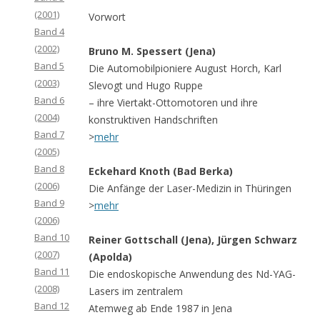
(2001)
Vorwort
Band 4
(2002)
Bruno M. Spessert (Jena)
Band 5
Die Automobilpioniere August Horch, Karl
(2003)
Slevogt und Hugo Ruppe
Band 6
– ihre Viertakt-Ottomotoren und ihre
(2004)
konstruktiven Handschriften
Band 7
>
mehr
(2005)
Band 8
Eckehard Knoth (Bad Berka)
(2006)
Die Anfänge der Laser-Medizin in Thüringen
Band 9
>
mehr
(2006)
Band 10
Reiner Gottschall (Jena), Jürgen Schwarz
(2007)
(Apolda)
Band 11
Die endoskopische Anwendung des Nd-YAG-
(2008)
Lasers im zentralem
Band 12
Atemweg ab Ende 1987 in Jena