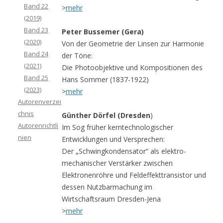
Band 22
>
mehr
(2019)
Band 23
Peter Bussemer (Gera)
(2020)
Von der Geometrie der Linsen zur Harmonie
Band 24
der Töne:
(2021)
Die Photoobjektive und Kompositionen des
Band 25
Hans Sommer (1837-1922)
(2023)
>
mehr
Autorenverzei
chnis
Günther Dörfel (Dresden
)
Autorenrichtli
Im Sog früher kerntechnologischer
nien
Entwicklungen und Versprechen:
Der „Schwingkondensator“ als elektro-
mechanischer Verstärker zwischen
Elektronenröhre und Feldeffekttransistor und
dessen Nutzbarmachung im
Wirtschaftsraum Dresden-Jena
>
mehr