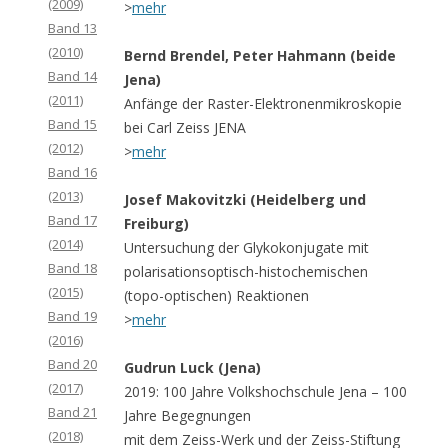
(2009)
>
mehr
Band 13
(2010)
Bernd Brendel, Peter Hahmann (beide
Band 14
Jena)
(2011)
Anfänge der Raster-Elektronenmikroskopie
Band 15
bei Carl Zeiss JENA
(2012)
>
mehr
Band 16
(2013)
Josef Makovitzki (Heidelberg und
Band 17
Freiburg)
(2014)
Untersuchung der Glykokonjugate mit
Band 18
polarisationsoptisch-histochemischen
(2015)
(topo-optischen) Reaktionen
Band 19
>
mehr
(2016)
Band 20
Gudrun Luck (Jena)
(2017)
2019: 100 Jahre Volkshochschule Jena – 100
Band 21
Jahre Begegnungen
(2018)
mit dem Zeiss-Werk und der Zeiss-Stiftung