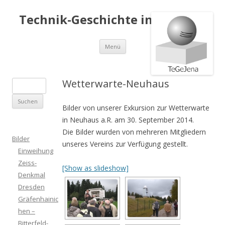
Technik-Geschichte in Jena e.V.
Springe
Menü
zum
Inhalt
Wetterwarte-Neuhaus
S
u
Bilder von unserer Exkursion zur Wetterwarte
c
in Neuhaus a.R. am 30. September 2014.
h
Die Bilder wurden von mehreren Mitgliedern
e
Bilder
unseres Vereins zur Verfügung gestellt.
n
Einweihung
a
Zeiss-
[Show as slideshow]
c
Denkmal
h
Dresden
:
Gräfenhainic
hen –
Bitterfeld-