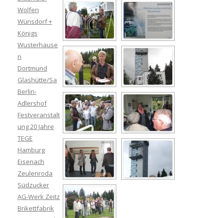
Wolfen
Wünsdorf +
Königs
Wusterhause
n
Dortmund
Glashütte/Sa
Berlin-
Adlershof
Festveranstalt
ung 20 Jahre
TEGE
Hamburg
Eisenach
Zeulenroda
Südzucker
AG-Werk Zeitz
Brikettfabrik