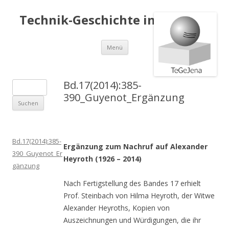
Technik-Geschichte in Jena e.V.
Springe
Menü
zum
Inhalt
Bd.17(2014):385-
S
390_Guyenot_Ergänzung
u
c
h
e
Bd.17(2014):385-
Ergänzung zum Nachruf auf Alexander
n
390_Guyenot_Er
Heyroth (1926 – 2014)
a
gänzung
c
Nach Fertigstellung des Bandes 17 erhielt
h
Prof. Steinbach von Hilma Heyroth, der Witwe
:
Alexander Heyroths, Kopien von
Auszeichnungen und Würdigungen, die ihr