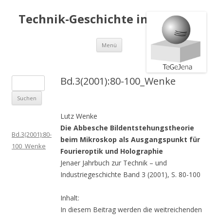
Technik-Geschichte in Jena e.V.
Springe
Menü
zum
Inhalt
Bd.3(2001):80-100_Wenke
S
u
c
Lutz Wenke
h
Die Abbesche Bildentstehungstheorie
e
Bd.3(2001):80-
beim Mikroskop als Ausgangspunkt für
n
100_Wenke
Fourieroptik und Holographie
a
Jenaer Jahrbuch zur Technik – und
c
Industriegeschichte Band 3 (2001), S. 80-100
h
:
Inhalt:
In diesem Beitrag werden die weitreichenden