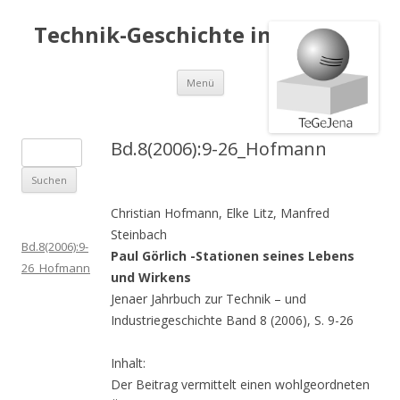
Technik-Geschichte in Jena e.V.
Springe
Menü
zum
Inhalt
Bd.8(2006):9-26_Hofmann
S
u
c
Christian Hofmann, Elke Litz, Manfred
h
Steinbach
e
Bd.8(2006):9-
Paul Görlich -Stationen seines Lebens
n
26_Hofmann
und Wirkens
a
Jenaer Jahrbuch zur Technik – und
c
Industriegeschichte Band 8 (2006), S. 9-26
h
:
Inhalt:
Der Beitrag vermittelt einen wohlgeordneten