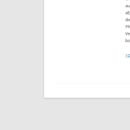
au
al
di
Ph
Ve
bi
>z