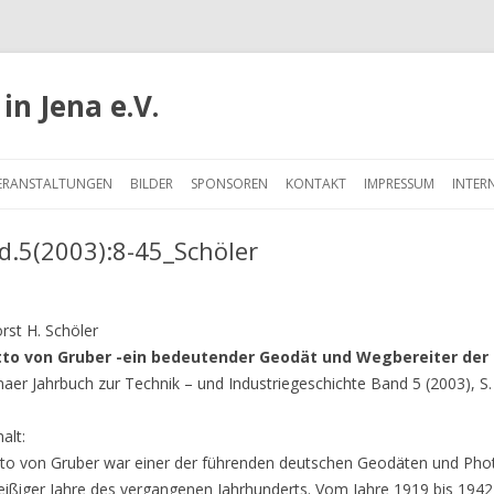
in Jena e.V.
Springe
zum
ERANSTALTUNGEN
BILDER
SPONSOREN
KONTAKT
IMPRESSUM
INTER
Inhalt
d.5(2003):8-45_Schöler
rst H. Schöler
to von Gruber -ein bedeutender Geodät und Wegbereiter de
naer Jahrbuch zur Technik – und Industriegeschichte Band 5 (2003), S.
halt:
to von Gruber war einer der führenden deutschen Geodäten und Ph
eißiger Jahre des vergangenen Jahrhunderts. Vom Jahre 1919 bis 1942