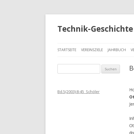
Technik-Geschichte 
STARTSEITE
VEREINSZIELE
JAHRBUCH
V
B
S
u
c
h
Ho
Bd.5(2003):8-45_Schöler
e
Ot
n
Je
a
c
In
h
Ot
:
dr