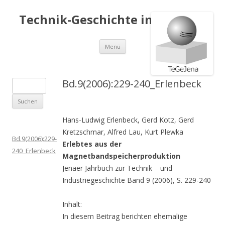
Technik-Geschichte in Jena e.V.
Springe
Menü
zum
Inhalt
Bd.9(2006):229-240_Erlenbeck
S
u
c
Hans-Ludwig Erlenbeck, Gerd Kotz, Gerd
h
Kretzschmar, Alfred Lau, Kurt Plewka
e
Bd.9(2006):229-
Erlebtes aus der
n
240_Erlenbeck
Magnetbandspeicherproduktion
a
Jenaer Jahrbuch zur Technik – und
c
Industriegeschichte Band 9 (2006), S. 229-240
h
:
Inhalt:
In diesem Beitrag berichten ehemalige