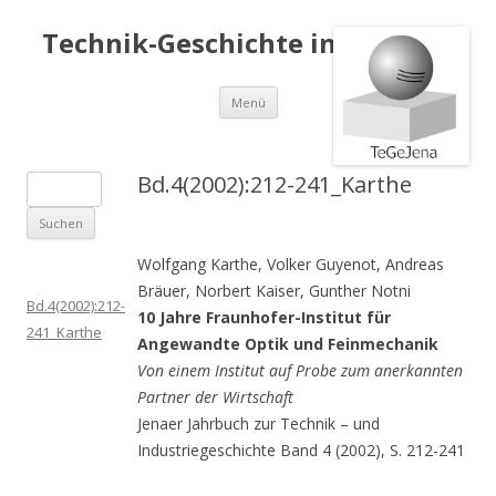
Technik-Geschichte in Jena e.V.
Springe
Menü
zum
Inhalt
Bd.4(2002):212-241_Karthe
S
u
c
Wolfgang Karthe, Volker Guyenot, Andreas
h
Bräuer, Norbert Kaiser, Gunther Notni
e
Bd.4(2002):212-
10 Jahre Fraunhofer-Institut für
n
241_Karthe
Angewandte Optik und Feinmechanik
a
Von einem Institut auf Probe zum anerkannten
c
Partner der Wirtschaft
h
Jenaer Jahrbuch zur Technik – und
:
Industriegeschichte Band 4 (2002), S. 212-241