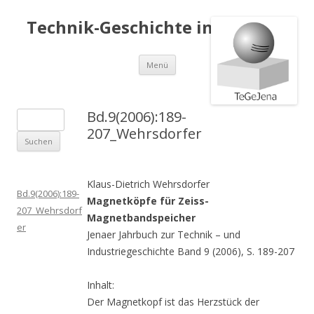
Technik-Geschichte in Jena e.V.
Springe
Menü
zum
Inhalt
Bd.9(2006):189-
S
207_Wehrsdorfer
u
c
h
Klaus-Dietrich Wehrsdorfer
e
Bd.9(2006):189-
Magnetköpfe für Zeiss-
n
207_Wehrsdorf
Magnetbandspeicher
a
er
Jenaer Jahrbuch zur Technik – und
c
Industriegeschichte Band 9 (2006), S. 189-207
h
:
Inhalt:
Der Magnetkopf ist das Herzstück der