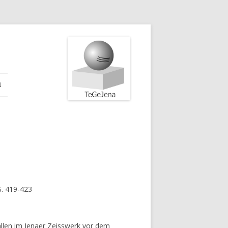
N
S. 419-423
tallen im Jenaer Zeisswerk vor dem