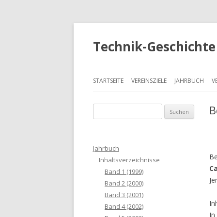
Technik-Geschichte 
STARTSEITE
VEREINSZIELE
JAHRBUCH
V
B
S
u
c
h
Jahrbuch
e
Be
Inhaltsverzeichnisse
n
Ca
Band 1 (1999)
a
Je
Band 2 (2000)
c
Band 3 (2001)
h
In
Band 4 (2002)
:
In