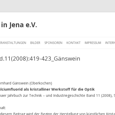
in Jena e.V.
Springe
zum
ERANSTALTUNGEN
BILDER
SPONSOREN
KONTAKT
IMPRESSUM
INTER
Inhalt
d.11(2008):419-423_Gänswein
rnhard Gänswein (Oberkochen)
lciumfluorid als kristalliner Werkstoff für die Optik
naer Jahrbuch zur Technik – und Industriegeschichte Band 11 (2008), 
halt:
 diesem Beitrag wird der Beginn der Herstellung von künstlichen Kris