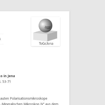
N
s in Jena
S. 53-71
ebauten Polarisationsmikroskope
m „Mineralischen Mikroskop IV“ aus dem