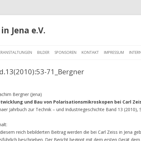
in Jena e.V.
Springe
zum
ERANSTALTUNGEN
BILDER
SPONSOREN
KONTAKT
IMPRESSUM
INTER
Inhalt
d.13(2010):53-71_Bergner
achim Bergner (Jena)
twicklung und Bau von Polarisationsmikroskopen bei Carl Zeis
naer Jahrbuch zur Technik – und Industriegeschichte Band 13 (2010), 
halt:
 diesem reich bebilderten Beitrag werden die bei Carl Zeiss in Jena g
sführlich beschrieben. Der Bericht beginnt mit dem ersten Gerät de