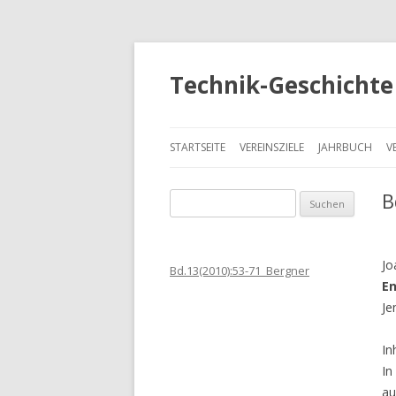
Technik-Geschichte 
STARTSEITE
VEREINSZIELE
JAHRBUCH
V
B
S
u
c
h
Jo
Bd.13(2010):53-71_Bergner
e
En
n
Je
a
c
In
h
In
:
au