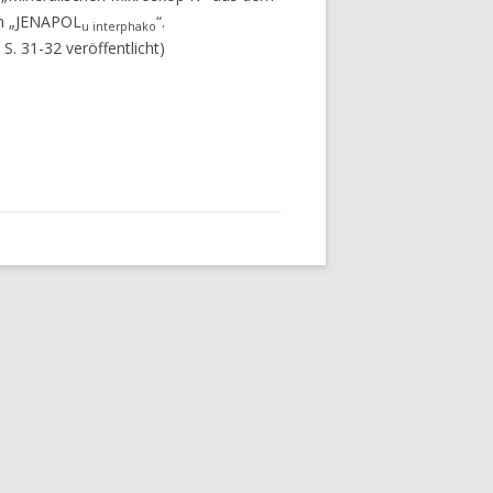
em „JENAPOL
“.
u interphako
, S. 31-32 veröffentlicht)