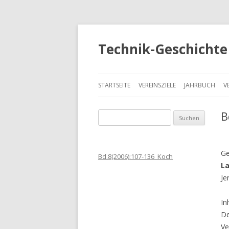
Technik-Geschichte 
STARTSEITE
VEREINSZIELE
JAHRBUCH
V
B
S
u
c
h
Ge
Bd.8(2006):107-136_Koch
e
La
n
Je
a
c
In
h
De
:
Ve