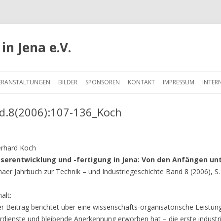
in Jena e.V.
Springe
zum
ERANSTALTUNGEN
BILDER
SPONSOREN
KONTAKT
IMPRESSUM
INTER
Inhalt
d.8(2006):107-136_Koch
rhard Koch
serentwicklung und -fertigung in Jena: Von den Anfängen unt
naer Jahrbuch zur Technik – und Industriegeschichte Band 8 (2006), S
halt:
r Beitrag berichtet über eine wissenschafts-organisatorische Leistung
rdienste und bleibende Anerkennung erworben hat – die erste industri