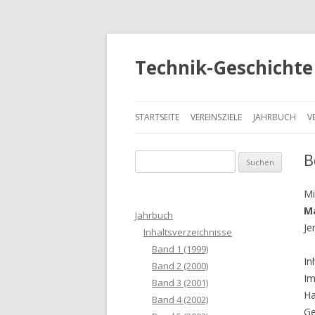
Technik-Geschichte 
STARTSEITE
VEREINSZIELE
JAHRBUCH
V
B
S
u
c
Mi
h
Ma
Jahrbuch
e
Je
Inhaltsverzeichnisse
n
Band 1 (1999)
a
In
Band 2 (2000)
c
Im
Band 3 (2001)
h
Ha
Band 4 (2002)
:
Ge