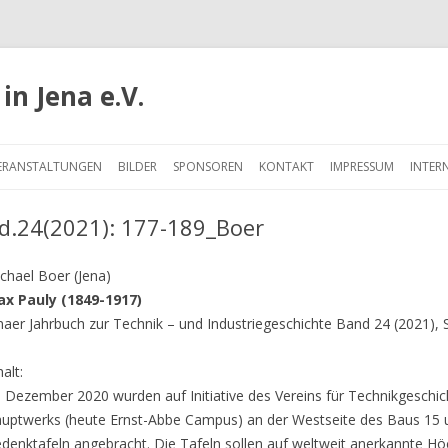
in Jena e.V.
Springe
zum
ERANSTALTUNGEN
BILDER
SPONSOREN
KONTAKT
IMPRESSUM
INTER
Inhalt
d.24(2021): 177-189_Boer
chael Boer (Jena)
x Pauly (1849-1917)
naer Jahrbuch zur Technik – und Industriegeschichte Band 24 (2021), 
halt:
 Dezember 2020 wurden auf Initiative des Vereins für Technikgeschi
uptwerks (heute Ernst-Abbe Campus) an der Westseite des Baus 15
denktafeln angebracht. Die Tafeln sollen auf weltweit anerkannte 