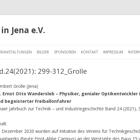
in Jena e.V.
Springe
zum
ERANSTALTUNGEN
BILDER
SPONSOREN
KONTAKT
IMPRESSUM
INTER
Inhalt
d.24(2021): 299-312_Grolle
mbert Grolle (Jena)
. Ernst Otto Wandersleb – Physiker, genialer Optikentwickler
d begeisterter Freiballonfahrer
naer Jahrbuch zur Technik – und Industriegeschichte Band 24 (2021), 
halt:
 Dezember 2020 wurden auf Initiative des Vereins für Technikgeschi
uptwerks (heute Ernst-Abbe Campus) an der Westseite des Baus 15