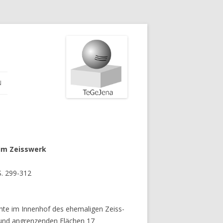
N
 im Zeisswerk
S. 299-312
chte im Innenhof des ehemaligen Zeiss-
 und angrenzenden Flächen 17