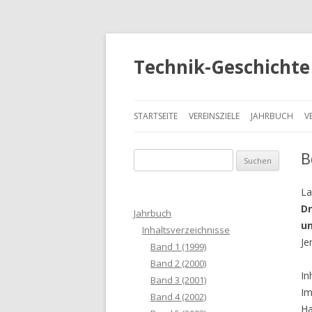
Technik-Geschichte 
STARTSEITE
VEREINSZIELE
JAHRBUCH
V
B
S
u
c
La
h
Dr
Jahrbuch
e
un
Inhaltsverzeichnisse
n
Je
Band 1 (1999)
a
Band 2 (2000)
c
In
Band 3 (2001)
h
Im
Band 4 (2002)
:
Ha