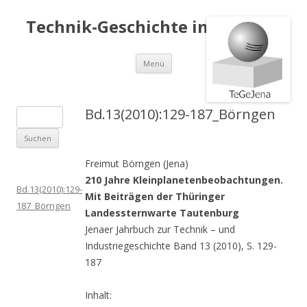
Technik-Geschichte in Jena e.V.
Springe
Menü
zum
Inhalt
Bd.13(2010):129-187_Börngen
S
u
c
Freimut Börngen (Jena)
h
210 Jahre Kleinplanetenbeobachtungen.
e
Bd.13(2010):129-
Mit Beiträgen der Thüringer
n
187_Börngen
Landessternwarte Tautenburg
a
Jenaer Jahrbuch zur Technik – und
c
Industriegeschichte Band 13 (2010), S. 129-
h
187
:
Inhalt: