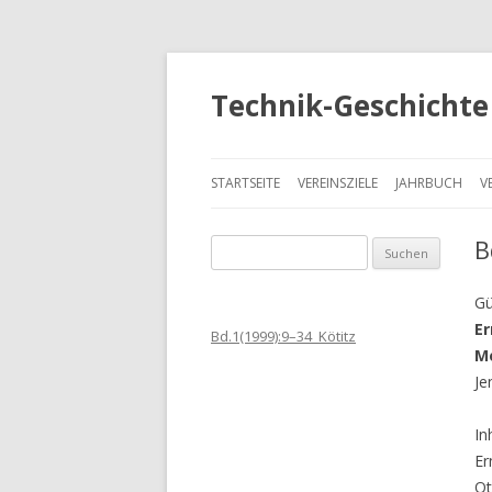
Technik-Geschichte 
STARTSEITE
VEREINSZIELE
JAHRBUCH
V
B
S
u
c
Gü
h
Er
Bd.1(1999):9–34_Kötitz
e
Me
n
Je
a
c
In
h
Er
:
Ot