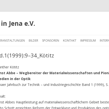
in Jena e.V.
Springe
zum
ERANSTALTUNGEN
BILDER
SPONSOREN
KONTAKT
IMPRESSUM
INTER
Inhalt
d.1(1999):9–34_Kötitz
nther Kötitz
nst Abbe – Wegbereiter der Materialwissenschaften und Pionie
dien in der Optik
naer Jahrbuch zur Technik – und Industriegeschichte Band 1 (1999), S.
halt:
nst Abbes Hauptleistung auf materialwissenschaftlichem Gebiet best
to Schott erreichten Reform der Entwicklung und Produktion des opt