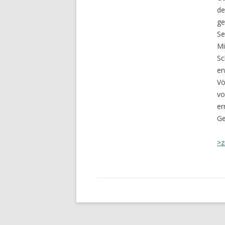
de
ge
Se
Mi
Sc
er
Vö
vo
er
Ge
>z