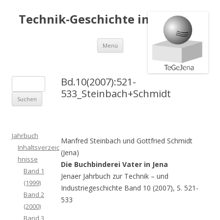
Technik-Geschichte in Jena e.V.
Springe
Menü
zum
Inhalt
Bd.10(2007):521-
S
533_Steinbach+Schmidt
u
c
h
e
Jahrbuch
Manfred Steinbach und Gottfried Schmidt
n
Inhaltsverzeic
(Jena)
a
hnisse
Die Buchbinderei Vater in Jena
c
Band 1
Jenaer Jahrbuch zur Technik – und
h
(1999)
Industriegeschichte Band 10 (2007), S. 521-
:
Band 2
533
(2000)
Band 3