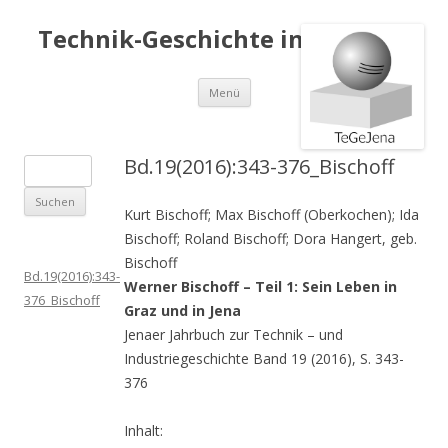
Technik-Geschichte in Jena e.V.
Springe
Menü
zum
Inhalt
Bd.19(2016):343-376_Bischoff
S
u
Kurt Bischoff; Max Bischoff (Oberkochen); Ida
c
Bischoff; Roland Bischoff; Dora Hangert, geb.
h
Bischoff
e
Bd.19(2016):343-
Werner Bischoff – Teil 1: Sein Leben in
n
376_Bischoff
Graz und in Jena
a
Jenaer Jahrbuch zur Technik – und
c
Industriegeschichte Band 19 (2016), S. 343-
h
376
:
Inhalt: