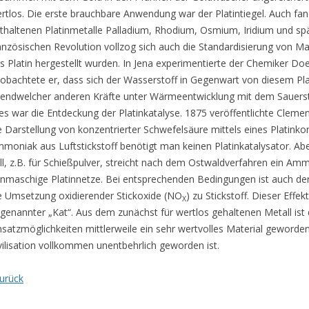
rtlos. Die erste brauchbare Anwendung war der Platintiegel. Auch f
thaltenen Platinmetalle Palladium, Rhodium, Osmium, Iridium und sp
anzösischen Revolution vollzog sich auch die Standardisierung von 
s Platin hergestellt wurden. In Jena experimentierte der Chemiker Do
obachtete er, dass sich der Wasserstoff in Gegenwart von diesem P
gendwelcher anderen Kräfte unter Wärmeentwicklung mit dem Sauersto
es war die Entdeckung der Platinkatalyse. 1875 veröffentlichte Clemens
e Darstellung von konzentrierter Schwefelsäure mittels eines Platinko
moniak aus Luftstickstoff benötigt man keinen Platinkatalysator. A
ll, z.B. für Schießpulver, streicht nach dem Ostwaldverfahren ein A
inmaschige Platinnetze. Bei entsprechenden Bedingungen ist auch d
e Umsetzung oxidierender Stickoxide (NO
) zu Stickstoff. Dieser Effe
X
genannter „Kat“. Aus dem zunächst für wertlos gehaltenen Metall ist d
nsatzmöglichkeiten mittlerweile ein sehr wertvolles Material geworden
vilisation vollkommen unentbehrlich geworden ist.
urück