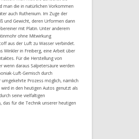
and man die in natürlichen Vorkommen
äter auch Ruthenium. Im Zuge der
Maß und Gewicht, deren Urformen dann
ebereiner mit Platin. Unter anderem
latinmohr ohne Mitwirkung
ff aus der Luft zu Wasser verbindet.
 Winkler in Freiberg, eine Arbeit über
ntaktes. Für die Herstellung von
ber wenn daraus Salpetersäure werden
mmoniak-Luft-Gemisch durch
er umgekehrte Prozess möglich, nämlich
kt wird in den heutigen Autos genutzt als
urch seine vielfaltigen
, das für die Technik unserer heutigen