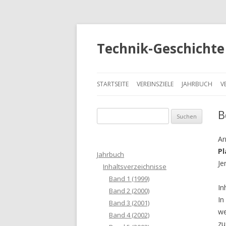
Technik-Geschichte 
STARTSEITE
VEREINSZIELE
JAHRBUCH
V
B
S
u
c
Ar
h
Pl
Jahrbuch
e
Je
Inhaltsverzeichnisse
n
Band 1 (1999)
a
In
Band 2 (2000)
c
In
Band 3 (2001)
h
we
Band 4 (2002)
:
zu