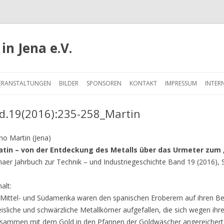
in Jena e.V.
Springe
zum
ERANSTALTUNGEN
BILDER
SPONSOREN
KONTAKT
IMPRESSUM
INTER
Inhalt
d.19(2016):235-258_Martin
no Martin (Jena)
atin – von der Entdeckung des Metalls über das Urmeter zum 
naer Jahrbuch zur Technik – und Industriegeschichte Band 19 (2016), 
halt:
 Mittel- und Südamerika waren den spanischen Eroberern auf ihren Be
isliche und schwärzliche Metallkörner aufgefallen, die sich wegen ihr
sammen mit dem Gold in den Pfannen der Goldwäscher angereichert ha