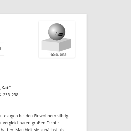
N
„Kat“
S. 235-258
utezügen bei den Einwohnern silbrig-
er vergleichbaren großen Dichte
tten. Man hielt sie zunächst als