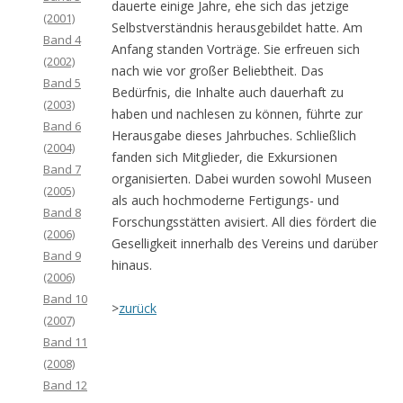
dauerte einige Jahre, ehe sich das jetzige
(2001)
Selbstverständnis herausgebildet hatte. Am
Band 4
Anfang standen Vorträge. Sie erfreuen sich
(2002)
nach wie vor großer Beliebtheit. Das
Band 5
Bedürfnis, die Inhalte auch dauerhaft zu
(2003)
haben und nachlesen zu können, führte zur
Band 6
Herausgabe dieses Jahrbuches. Schließlich
(2004)
fanden sich Mitglieder, die Exkursionen
Band 7
organisierten. Dabei wurden sowohl Museen
(2005)
als auch hochmoderne Fertigungs- und
Band 8
Forschungsstätten avisiert. All dies fördert die
(2006)
Geselligkeit innerhalb des Vereins und darüber
Band 9
hinaus.
(2006)
Band 10
>
zurück
(2007)
Band 11
(2008)
Band 12