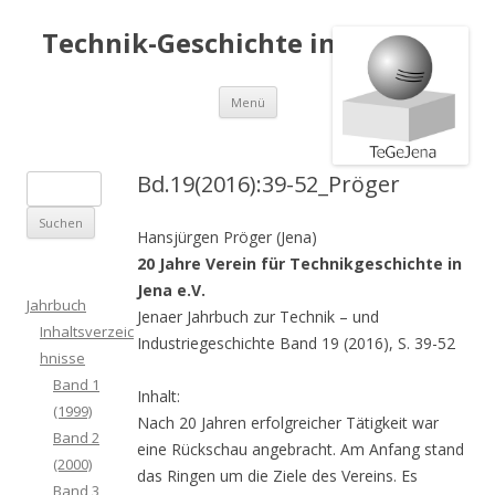
Technik-Geschichte in Jena e.V.
Springe
Menü
zum
Inhalt
Bd.19(2016):39-52_Pröger
S
u
Hansjürgen Pröger (Jena)
c
20 Jahre Verein für Technikgeschichte in
h
Jena e.V.
e
Jahrbuch
Jenaer Jahrbuch zur Technik – und
n
Inhaltsverzeic
Industriegeschichte Band 19 (2016), S. 39-52
a
hnisse
c
Band 1
Inhalt:
h
(1999)
Nach 20 Jahren erfolgreicher Tätigkeit war
:
Band 2
eine Rückschau angebracht. Am Anfang stand
(2000)
das Ringen um die Ziele des Vereins. Es
Band 3