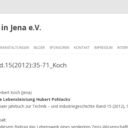
in Jena e.V.
Springe
zum
ERANSTALTUNGEN
BILDER
SPONSOREN
KONTAKT
IMPRESSUM
INTER
Inhalt
d.15(2012):35-71_Koch
rbert Koch (Jena)
e Lebensleistung Hubert Pohlacks
naer Jahrbuch zur Technik – und Industriegeschichte Band 15 (2012), 
halt:
 diesem Beitrag das Lebenswerk eines verdienten Zeiss-Wissenschaftl