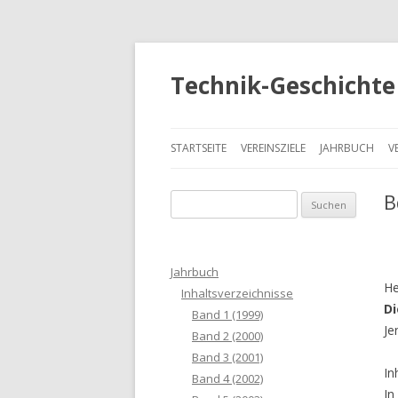
Technik-Geschichte 
STARTSEITE
VEREINSZIELE
JAHRBUCH
V
B
S
u
c
h
Jahrbuch
e
He
Inhaltsverzeichnisse
n
Di
Band 1 (1999)
a
Je
Band 2 (2000)
c
Band 3 (2001)
h
In
Band 4 (2002)
:
In