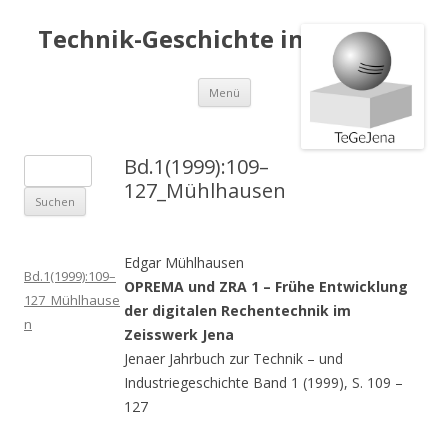
Technik-Geschichte in Jena e.V.
Springe
Menü
zum
Inhalt
Bd.1(1999):109–
S
127_Mühlhausen
u
c
h
Edgar Mühlhausen
e
Bd.1(1999):109–
OPREMA und ZRA 1 – Frühe Entwicklung
n
127_Mühlhause
der digitalen Rechentechnik im
a
n
Zeisswerk Jena
c
Jenaer Jahrbuch zur Technik – und
h
Industriegeschichte Band 1 (1999), S. 109 –
:
127