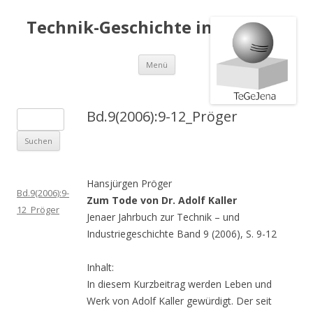
Technik-Geschichte in Jena e.V.
Springe
Menü
zum
Inhalt
Bd.9(2006):9-12_Pröger
S
u
c
h
Hansjürgen Pröger
e
Bd.9(2006):9-
Zum Tode von Dr. Adolf Kaller
n
12_Pröger
Jenaer Jahrbuch zur Technik – und
a
Industriegeschichte Band 9 (2006), S. 9-12
c
h
Inhalt:
:
In diesem Kurzbeitrag werden Leben und
Werk von Adolf Kaller gewürdigt. Der seit