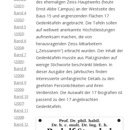
des ehemaligen Zeiss-Hauptwerks (heute
(2001)
Ernst-Abbe Campus) an der Westseite des
Band 4
Baus 15 und angrenzenden Flächen 17
(2002)
Gedenktafeln angebracht. Die Tafeln sollen
Band 5
auf weltweit anerkannte Höchstleistungen
(2003)
aufmerksam machen, die von
Band 6
herausragenden Zeiss-Mitarbeitern
(2004)
(„Zeissianern“) erbracht wurden. Der Inhalt der
Band 7
Gedenktafeln musste aus Platzgründen auf
(2005)
wenige Stichworte beschränkt bleiben. In
Band 8
dieser Ausgabe des Jahrbuches finden
(2006)
Interessierte umfangreiche Details zu den
Band 9
geehrten Persönlichkeiten und ihren
(2006)
Verdiensten. Die Auswahl der 17 Biografien ist
Band 10
passend zu den 17 angebrachten
(2007)
Gedenktafeln.
Band 11
(2008)
Band 12