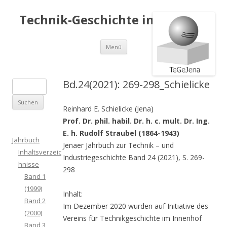
Technik-Geschichte in Jena e.V.
Springe
Menü
zum
Inhalt
Bd.24(2021): 269-298_Schielicke
S
u
Reinhard E. Schielicke (Jena)
c
Prof. Dr. phil. habil. Dr. h. c. mult. Dr. Ing.
h
E. h. Rudolf Straubel (1864-1943)
e
Jahrbuch
Jenaer Jahrbuch zur Technik – und
n
Inhaltsverzeic
Industriegeschichte Band 24 (2021), S. 269-
a
hnisse
298
c
Band 1
h
(1999)
Inhalt:
:
Band 2
Im Dezember 2020 wurden auf Initiative des
(2000)
Vereins für Technikgeschichte im Innenhof
Band 3