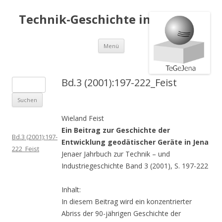
Technik-Geschichte in Jena e.V.
Springe
Menü
zum
Inhalt
Bd.3 (2001):197-222_Feist
S
u
c
Wieland Feist
h
Ein Beitrag zur Geschichte der
e
Bd.3 (2001):197-
Entwicklung geodätischer Geräte in Jena
n
222_Feist
Jenaer Jahrbuch zur Technik – und
a
Industriegeschichte Band 3 (2001), S. 197-222
c
h
Inhalt:
:
In diesem Beitrag wird ein konzentrierter
Abriss der 90-jährigen Geschichte der