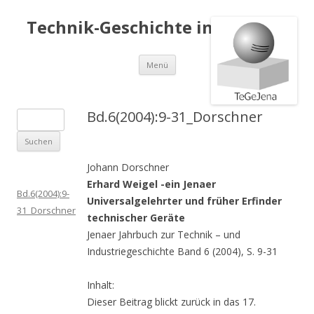
Technik-Geschichte in Jena e.V.
Springe
Menü
zum
Inhalt
Bd.6(2004):9-31_Dorschner
S
u
c
Johann Dorschner
h
Erhard Weigel -ein Jenaer
e
Bd.6(2004):9-
Universalgelehrter und früher Erfinder
n
31_Dorschner
technischer Geräte
a
Jenaer Jahrbuch zur Technik – und
c
Industriegeschichte Band 6 (2004), S. 9-31
h
:
Inhalt:
Dieser Beitrag blickt zurück in das 17.