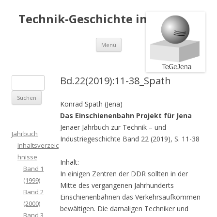
Technik-Geschichte in Jena e.V.
Springe
Menü
zum
Inhalt
Bd.22(2019):11-38_Spath
S
u
Konrad Spath (Jena)
c
Das Einschienenbahn Projekt für Jena
h
Jenaer Jahrbuch zur Technik – und
e
Jahrbuch
Industriegeschichte Band 22 (2019), S. 11-38
n
Inhaltsverzeic
a
hnisse
Inhalt:
c
Band 1
In einigen Zentren der DDR sollten in der
h
(1999)
Mitte des vergangenen Jahrhunderts
:
Band 2
Einschienenbahnen das Verkehrsaufkommen
(2000)
bewältigen. Die damaligen Techniker und
Band 3