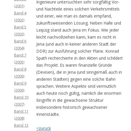
Ingenieure untersuchten sehr sorgfältig Vor-
(2001)
und Nachteile eines solchen Verkehrsmittels
Band 4
und einer, wie man es damals empfand,
(2002)
zukunftsweisenden Lösung. Neben Halle und
Band 5
Leipzig stand auch Jena im Fokus. Wie jeder
(2003)
leicht nachvollziehen kann, kam es nicht in
Band 6
Jena (und auch in keiner anderen Stadt der
(2004)
DDR) zur Ausführung solcher Pläne. Konrad
Band 7
Spath recherchierte in den Akten und schildert
(2005)
das Projekt. Es waren finanzielle Gründe
Band 8
(Devisen), die in Jena (und sinngemäß auch in
(2006)
anderen Städten) gegen eine solche Bahn
Band 9
sprachen. Weitere Aspekte sind vermutlich
(2006)
auch heute noch gültig, nämlich die enormen
Band 10
Eingriffe in die gewachsene Struktur
(2007)
insbesondere historisch gewachsener
Band 11
Innenstädte.
(2008)
Band 12
>zurück