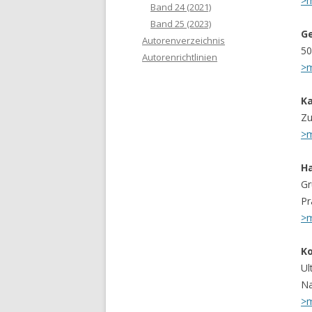
>
Band 24 (2021)
Band 25 (2023)
Ge
Autorenverzeichnis
50
Autorenrichtlinien
>
Ka
Zu
>
H
Gr
Pr
>
Ko
Ul
Na
>