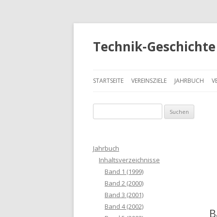
Technik-Geschichte 
STARTSEITE
VEREINSZIELE
JAHRBUCH
V
S
u
c
h
Jahrbuch
e
Inhaltsverzeichnisse
n
Band 1 (1999)
a
Band 2 (2000)
c
Band 3 (2001)
h
Band 4 (2002)
B
: