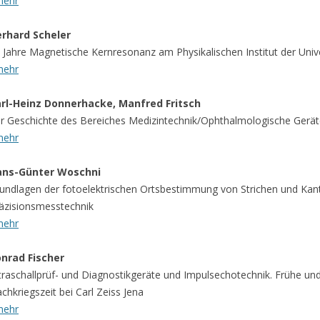
mehr
rhard Scheler
 Jahre Magnetische Kernresonanz am Physikalischen Institut der Unive
mehr
rl-Heinz Donnerhacke, Manfred Fritsch
r Geschichte des Bereiches Medizintechnik/Ophthalmologische Geräte 
mehr
ans-Günter Woschni
undlagen der fotoelektrischen Ortsbestimmung von Strichen und Kant
äzisionsmesstechnik
mehr
nrad Fischer
traschallprüf- und Diagnostikgeräte und Impulsechotechnik. Frühe un
chkriegszeit bei Carl Zeiss Jena
mehr