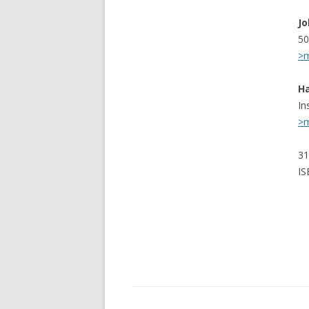
J
50
>
Ha
In
>
31
IS