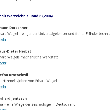
haltsverzeichnis Band 6 (2004)
hann Dorschner
hard Weigel – ein Jenaer Universalgelehrter und früher Erfinder techni
mehr
aus-Dieter Herbst
hard Weigels mechanische Werkstatt
mehr
efan Kratochwil
e Himmelsgloben von Erhard Weigel
mehr
rhard Jentzsch
na – eine Wiege der Seismologie in Deutschland