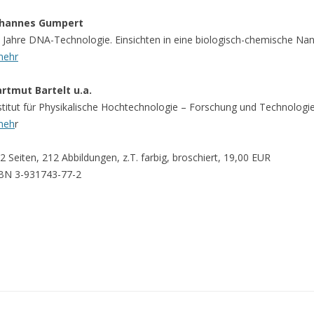
ohannes Gumpert
 Jahre DNA-Technologie. Einsichten in eine biologisch-chemische Na
mehr
rtmut Bartelt u.a.
stitut für Physikalische Hochtechnologie – Forschung und Technologi
meh
r
2 Seiten, 212 Abbildungen, z.T. farbig, broschiert, 19,00 EUR
BN 3-931743-77-2