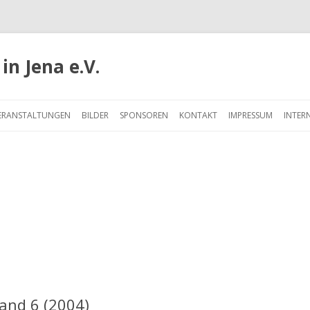
in Jena e.V.
Springe
zum
ERANSTALTUNGEN
BILDER
SPONSOREN
KONTAKT
IMPRESSUM
INTER
Inhalt
and 6 (2004)