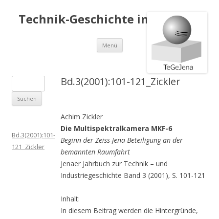
Technik-Geschichte in Jena e.V.
Springe
Menü
zum
Inhalt
Bd.3(2001):101-121_Zickler
S
u
c
Achim Zickler
h
Die Multispektralkamera MKF-6
e
Bd.3(2001):101-
Beginn der Zeiss-Jena-Beteiligung an der
n
121_Zickler
bemannten Raumfahrt
a
Jenaer Jahrbuch zur Technik – und
c
Industriegeschichte Band 3 (2001), S. 101-121
h
:
Inhalt:
In diesem Beitrag werden die Hintergründe,