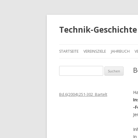
Technik-Geschichte 
STARTSEITE
VEREINSZIELE
JAHRBUCH
V
B
S
u
c
h
Ha
Bd.6(2004):251-302_Bartelt
e
In
n
-F
a
Je
c
h
In
:
In