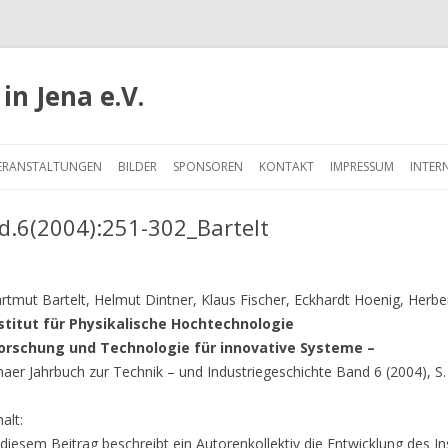
in Jena e.V.
Springe
zum
ERANSTALTUNGEN
BILDER
SPONSOREN
KONTAKT
IMPRESSUM
INTER
Inhalt
d.6(2004):251-302_Bartelt
rtmut Bartelt, Helmut Dintner, Klaus Fischer, Eckhardt Hoenig, Herbe
stitut für Physikalische Hochtechnologie
orschung und Technologie für innovative Systeme –
naer Jahrbuch zur Technik – und Industriegeschichte Band 6 (2004), S
halt:
 diesem Beitrag beschreibt ein Autorenkollektiv die Entwicklung des Ins