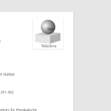
N
rt Stafast
. 251-302
tituts für Physikalische