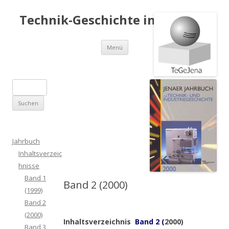
Technik-Geschichte in Jena e.V.
Springe
Menü
zum
Inhalt
S
u
c
h
e
Jahrbuch
n
Inhaltsverzeic
a
hnisse
c
Band 1
Band 2 (2000)
h
(1999)
:
Band 2
(2000)
Inhaltsverzeichnis
Band 2 (
2000)
Band 3