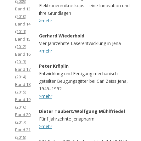
(2009)
Elektronenmikroskops – eine Innovation und
Band 13
ihre Grundlagen
(2010)
>mehr
Band 14
(2011)
Gerhard Wiederhold
Band 15
Vier Jahrzehnte Laserentwicklung in Jena
(2012)
>mehr
Band 16
(2013)
Peter Kröplin
Band 17
Entwicklung und Fertigung mechanisch
(2014)
geteilter Beugungsgitter bei Carl Zeiss Jena,
Band 18
1945–1992
(2015)
>mehr
Band 19
(2016)
Dieter Taubert/Wolfgang Mühlfriedel
Band 20
Fünf Jahrzehnte Jenapharm
(2017)
>mehr
Band 21
(2018)