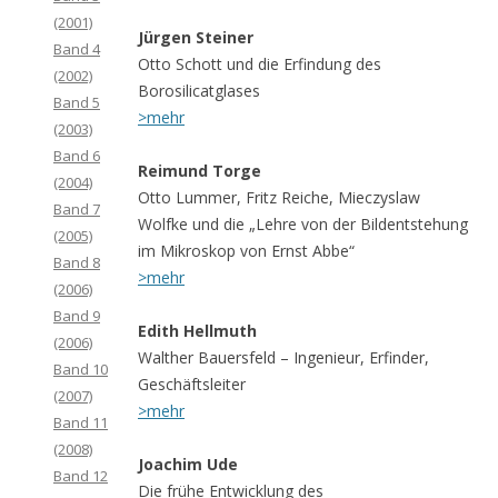
(2001)
Jürgen Steiner
Band 4
Otto Schott und die Erfindung des
(2002)
Borosilicatglases
Band 5
>mehr
(2003)
Band 6
Reimund Torge
(2004)
Otto Lummer, Fritz Reiche, Mieczyslaw
Band 7
Wolfke und die „Lehre von der Bildentstehung
(2005)
im Mikroskop von Ernst Abbe“
Band 8
>mehr
(2006)
Band 9
Edith Hellmuth
(2006)
Walther Bauersfeld – Ingenieur, Erfinder,
Band 10
Geschäftsleiter
(2007)
>mehr
Band 11
(2008)
Joachim Ude
Band 12
Die frühe Entwicklung des