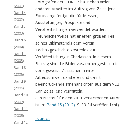
Fotografen der DDR. Er hat neben vielen
(2001)
anderen Arbeiten im Auftrag von Zeiss Jena
Band 4
Fotos angefertigt, die für Messen,
(2002)
Ausstellungen, Prospekte und
Band 5
Veröffentlichungen verwendet wurden.
(2003)
Freundlicherweise hat er einen großen Teil
Band 6
seines Bildmaterials dem Verein
(2004)
Technikgeschichte kostenlos zur
Band 7
Veröffentlichung in überlassen. In diesem
(2005)
Beitrag sind die Bilder zusammengestellt, die
Band 8
vorzugsweise Zeissianer in ihrer
(2006)
Arbeitsumwelt darstellen und damit
Band 9
beeindruckende Innenansichten aus dem VEB
(2006)
Carl Zeiss Jena vermitteln.
Band 10
(Ein Nachruf für den 2011 verstorbenen Autor
(2007)
ist im
Band 15 (2012)
, S. 33-34 veröffentlicht)
Band 11
(2008)
>zurück
Band 12