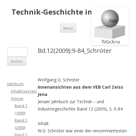
Technik-Geschichte in Jena e.V.
Springe
Menü
zum
Inhalt
Bd.12(2009):9-84_Schröter
S
u
c
h
Wolfgang G. Schröter
e
Jahrbuch
Innenansichten aus dem VEB Carl Zeiss
n
Inhaltsverzeic
Jena
a
hnisse
Jenaer Jahrbuch zur Technik – und
c
Band 1
Industriegeschichte Band 12 (2009), S. 9-84
h
(1999)
:
Band 2
Inhalt:
(2000)
W.G. Schröter war einer der renommiertesten
Band 3