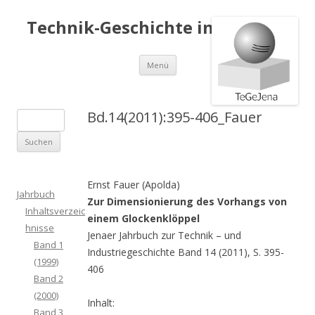
Technik-Geschichte in Jena e.V.
Springe
Menü
zum
Inhalt
Bd.14(2011):395-406_Fauer
S
u
c
h
Ernst Fauer (Apolda)
e
Jahrbuch
Zur Dimensionierung des Vorhangs von
n
Inhaltsverzeic
einem Glockenklöppel
a
hnisse
Jenaer Jahrbuch zur Technik – und
c
Band 1
Industriegeschichte Band 14 (2011), S. 395-
h
(1999)
406
:
Band 2
(2000)
Inhalt:
Band 3