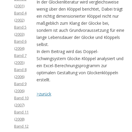
In der Glockenliteratur wird vergleichsweise
(2001)
wenig über den Klöppel berichtet, Dabei trägt
Band 4
ein richtig dimensionierter Klöppel nicht nur
(2002)
maßgeblich zum Klang der Glocke bei,
Band 5
sondern ist auch Grundvoraussetzung für eine
(2003)
lange Lebensdauer der Glocke und Klöppels
Band 6
selbst.
(2004)
In dem Beitrag wird das Doppel-
Band 7
Schwingsystem Glocke-Klöppel analysiert und
(2005)
ein Excel-Berechnungsprogramm zur
Band 8
optimalen Gestaltung von Glockenklöppeln
(2006)
erstellt.
Band 9
(2006)
>zurück
Band 10
(2007)
Band 11
(2008)
Band 12