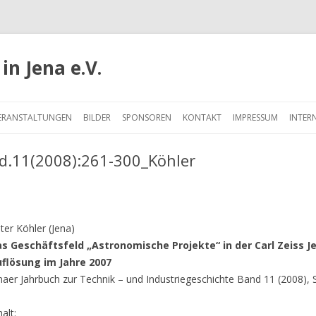
in Jena e.V.
Springe
zum
ERANSTALTUNGEN
BILDER
SPONSOREN
KONTAKT
IMPRESSUM
INTER
Inhalt
d.11(2008):261-300_Köhler
ter Köhler (Jena)
s Geschäftsfeld „Astronomische Projekte“ in der Carl Zeiss J
flösung im Jahre 2007
naer Jahrbuch zur Technik – und Industriegeschichte Band 11 (2008), 
halt: