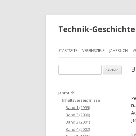
Technik-Geschichte 
STARTSEITE
VEREINSZIELE
JAHRBUCH
V
B
S
u
c
h
Jahrbuch
e
Pe
Inhaltsverzeichnisse
n
Da
Band 1 (1999)
a
Au
Band 2 (2000)
c
Je
Band 3 (2001)
h
Band 4 (2002)
:
In