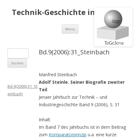
Technik-Geschichte in Jena e.V.
Springe
Menü
zum
Inhalt
Bd.9(2006):31_Steinbach
S
u
c
Manfred Steinbach
h
Adolf Steinle. Seiner Biografie zweiter
e
Bd.9(2006):31_St
Teil
n
einbach
Jenaer Jahrbuch zur Technik – und
a
Industriegeschichte Band 9 (2006), S. 31
c
h
Inhalt:
:
Im Band 7 des Jahrbuchs ist in dem Beitrag
zum
Komparatorprinzip
u.a. eine kurze