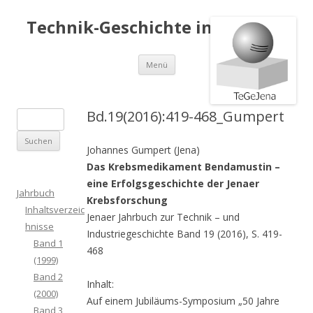
Technik-Geschichte in Jena e.V.
Springe
Menü
zum
Inhalt
Bd.19(2016):419-468_Gumpert
S
u
Johannes Gumpert (Jena)
c
Das Krebsmedikament Bendamustin –
h
eine Erfolgsgeschichte der Jenaer
e
Jahrbuch
Krebsforschung
n
Inhaltsverzeic
Jenaer Jahrbuch zur Technik – und
a
hnisse
Industriegeschichte Band 19 (2016), S. 419-
c
Band 1
468
h
(1999)
:
Band 2
Inhalt:
(2000)
Auf einem Jubiläums-Symposium „50 Jahre
Band 3