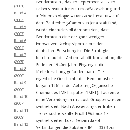
Bendamustin“, das im September 2012 im
(2001)
Leibniz-Institut für Naturstoff-Forschung und
Band 4
Infektionsbiologie – Hans-Knoll-Institut– auf
(2002)
dem Beutenberg-Campus in Jena stattfand,
Band 5
wurde eindrucksvoll demonstriert, dass
(2003)
Bendamustin eine der ganz wenigen
Band 6
innovativen Krebspräparate aus der
(2004)
deutschen Forschung ist. Die Strategie
Band 7
beruhte auf der Antimetabolit-Konzeption, die
(2005)
Ende der 1940er Jahre Eingang in die
Band 8
Krebsforschung gefunden hatte. Die
(2006)
eigentliche Geschichte des Bendamustins
Band 9
begann 1961 in der Abteilung Organische
(2006)
Chemie des IMET (später ZIMET). Tausende
Band 10
neue Verbindungen mit Lost-Gruppen wurden
(2007)
synthetisiert. Nach Auswertung der frühen
Band 11
Tierversuche wählte Knoll 1963 aus 17
(2008)
synthetisierten Lost-Benzimidazol-
Band 12
Verbindungen die Substanz IMET 3393 zur