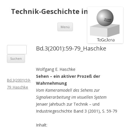
Technik-Geschichte in Jena e.V.
Springe
Menü
zum
Inhalt
Bd.3(2001):59-79_Haschke
S
u
c
Wolfgang E. Haschke
h
Sehen – ein aktiver Prozeß der
e
Bd.3(2001):59-
Wahrnehmung
n
79_Haschke
Vom Kameramodell des Sehens zur
a
Signalverarbeitung im visuellen System
c
Jenaer Jahrbuch zur Technik – und
h
Industriegeschichte Band 3 (2001), S. 59-79
:
Inhalt: