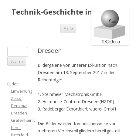
Technik-Geschichte in Jena e.V.
Springe
Menü
zum
Inhalt
Dresden
S
u
Bildergalerie von unserer Exkursion nach
c
Dresden am 13. September 2017 in der
h
Reihenfolge:
e
Bilder
n
Einweihung
1. Steinmeier Mechatronik GmbH
a
Zeiss-
2. Helmholtz Zentrum Dresden (HZDR)
c
Denkmal
3. Radeberger Exportbierbrauerei GmbH
h
Dresden
:
Gräfenhainic
Die Bilder wurden freundlicherweise von
hen –
mehreren Vereinsmitgliedern bereitgestellt.
Bitterfeld-