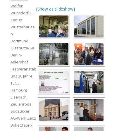
Wolfen
[Show as slideshow]
Wünsdorf +
Königs
Wusterhause
n
Dortmund
Glashütte/Sa
Berlin-
Adlershof
Festveranstalt
ung 20 Jahre
TEGE
Hamburg
Eisenach
Zeulenroda
Südzucker
AG-Werk Zeitz
Brikettfabrik