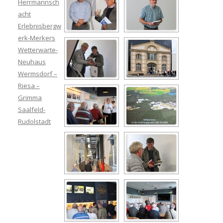
Herrmannsch
acht
Erlebnisbergw
erk-Merkers
Wetterwarte-
Neuhaus
Wermsdorf –
Riesa –
Grimma
Saalfeld-
Rudolstadt