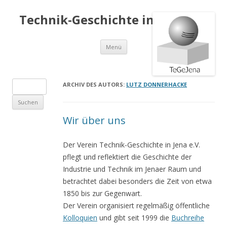
Technik-Geschichte in Jena e.V.
Springe
Menü
zum
Inhalt
S
ARCHIV DES AUTORS:
LUTZ DONNERHACKE
u
c
Wir über uns
h
e
Der Verein Technik-Geschichte in Jena e.V.
n
pflegt und reflektiert die Geschichte der
a
Industrie und Technik im Jenaer Raum und
c
betrachtet dabei besonders die Zeit von etwa
h
1850 bis zur Gegenwart.
:
Der Verein organisiert regelmäßig öffentliche
Kolloquien
und gibt seit 1999 die
Buchreihe