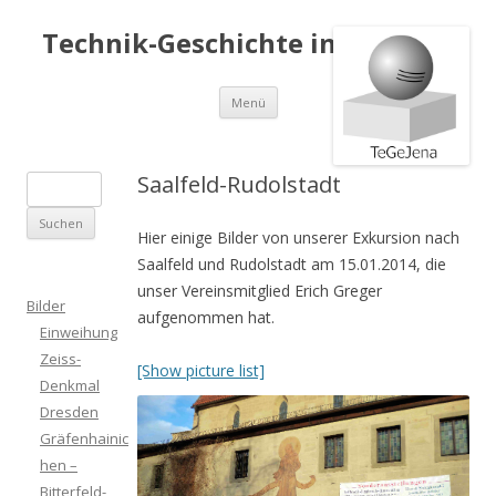
Technik-Geschichte in Jena e.V.
Springe
Menü
zum
Inhalt
Saalfeld-Rudolstadt
S
u
Hier einige Bilder von unserer Exkursion nach
c
Saalfeld und Rudolstadt am 15.01.2014, die
h
unser Vereinsmitglied Erich Greger
e
Bilder
aufgenommen hat.
n
Einweihung
a
Zeiss-
[Show picture list]
c
Denkmal
h
Dresden
:
Gräfenhainic
hen –
Bitterfeld-