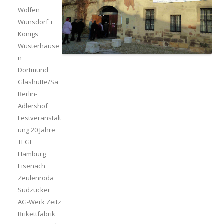
Wolfen
Wünsdorf +
Königs
Wusterhause
n
Dortmund
Glashütte/Sa
Berlin-
Adlershof
Festveranstalt
ung 20 Jahre
TEGE
Hamburg
Eisenach
Zeulenroda
Südzucker
AG-Werk Zeitz
Brikettfabrik