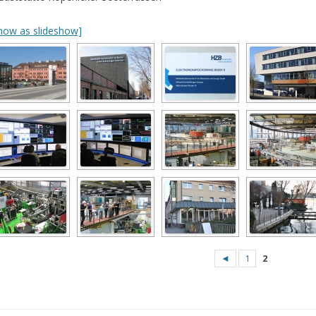
how as slideshow]
◄
1
2