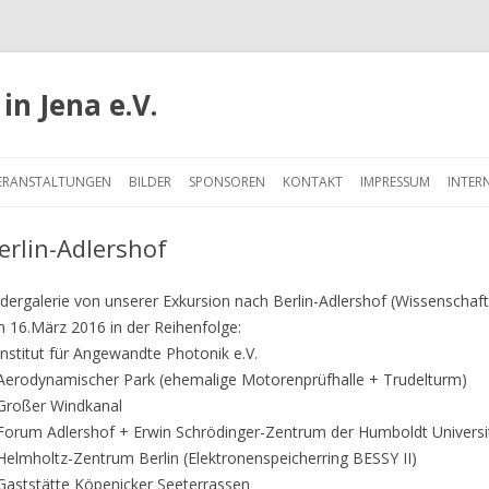
in Jena e.V.
Springe
zum
ERANSTALTUNGEN
BILDER
SPONSOREN
KONTAKT
IMPRESSUM
INTER
Inhalt
erlin-Adlershof
ldergalerie von unserer Exkursion nach Berlin-Adlershof (Wissenscha
 16.März 2016 in der Reihenfolge:
Institut für Angewandte Photonik e.V.
Aerodynamischer Park (ehemalige Motorenprüfhalle + Trudelturm)
Großer Windkanal
Forum Adlershof + Erwin Schrödinger-Zentrum der Humboldt Universit
Helmholtz-Zentrum Berlin (Elektronenspeicherring BESSY II)
Gaststätte Köpenicker Seeterrassen