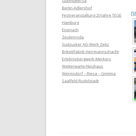
Glashütte/Sa
Berlin-Adlershof
[S
Festveranstaltung 20 Jahre TEGE
Hamburg
Eisenach
Zeulenroda
Südzucker AG-Werk Zeitz
Brikettfabrik Herrmannschacht
Erlebnisbergwerk-Merkers
Wetterwarte-Neuhaus
Wermsdorf – Riesa – Grimma
Saalfeld-Rudolstadt