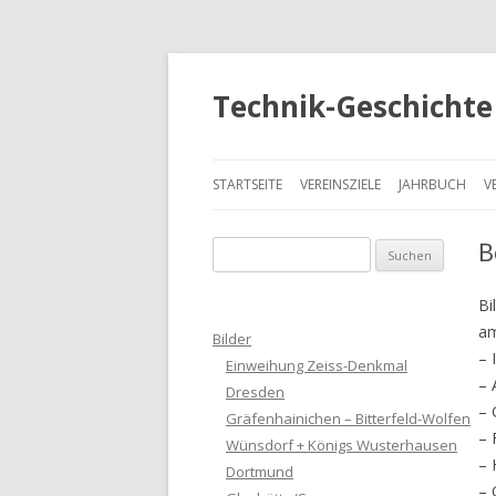
Technik-Geschichte 
STARTSEITE
VEREINSZIELE
JAHRBUCH
V
B
S
u
c
Bi
h
am
Bilder
e
– 
Einweihung Zeiss-Denkmal
n
– 
Dresden
a
– 
Gräfenhainichen – Bitterfeld-Wolfen
c
– 
Wünsdorf + Königs Wusterhausen
h
– 
Dortmund
:
– 