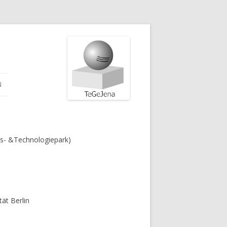
N
fts- &Technologiepark)
ät Berlin